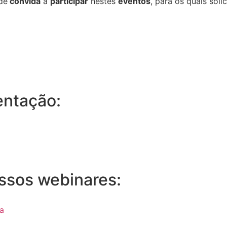
de
convida
a
participar
nestes
eventos
, para os quais soli
entação:
ossos webinares:
a