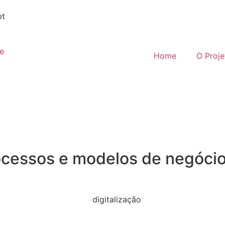
pt
Home
O Proje
rocessos e modelos de negóci