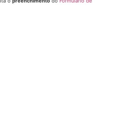
cita o
preenchimento
do
Formulário de