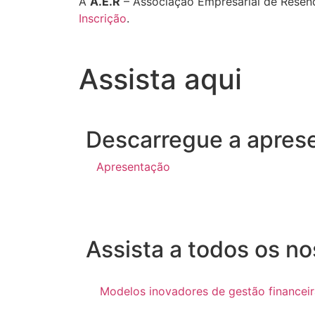
A
A.E.R
– Associação Empresarial de Resen
Inscrição
.
Assista aqui
Descarregue a apres
Apresentação
Assista a todos os n
Modelos inovadores de gestão financeir